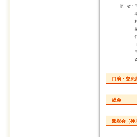
演 者：
口演・交流
総会
懇親会（神