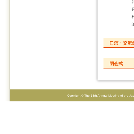
口演・交流
閉会式
Copyright © The 13th Annual Meeting of the Japan