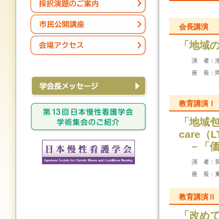
会長講演
「地域
演 者：
座 長：
学会長メッセージ
教育講演Ⅰ
「地域包
care（
第13回日本慢性看護学会学術集会のご紹介
－「価
演 者：
座 長：
教育講演Ⅱ
「改め