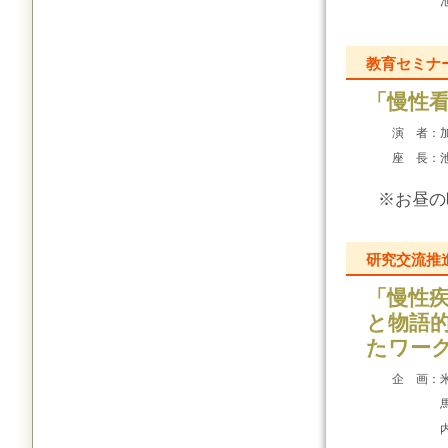
教育セミナ
「慢性
演 者：
座 長：
※お昼の
研究交流推
「慢性
と物語
たワー
企 画：