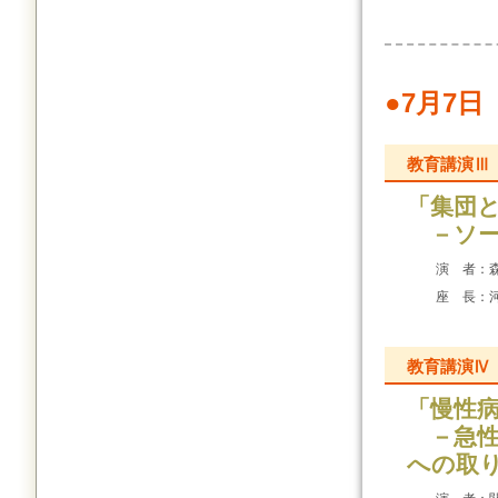
●7月7日
教育講演Ⅲ
「集団
－ソー
演 者：
座 長：
教育講演Ⅳ
「慢性
－急性
への取