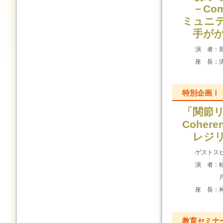
－Comp
ミュニ
手がか
演 者：
座 長：
特別企画Ⅰ
「関節リ
Coher
レジリ
ゲストス
演 者：
座 長：
教育セミナ