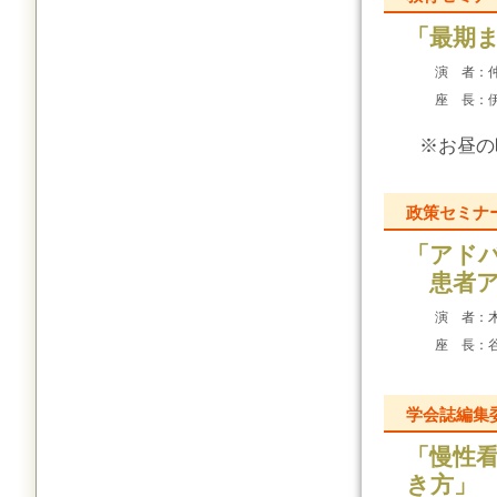
「最期
演 者：
座 長：
※お昼の
政策セミナ
「アド
患者ア
演 者：
座 長：
学会誌編集
「慢性
き方」