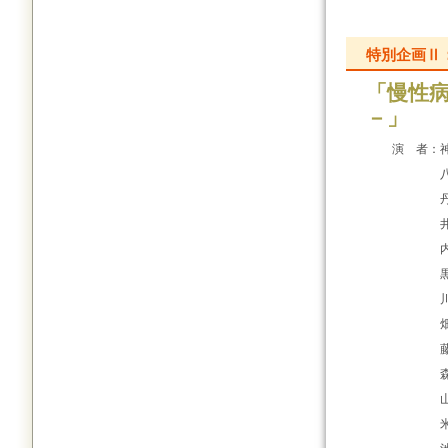
特別企画Ⅱ
「慢性
－」
演 者：