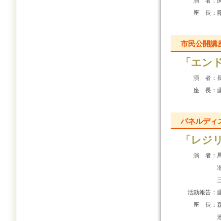
演 者：
座 長：
市民公開講
「エン
演 者：
座 長：
パネルディ
「レジ
演 者：
活動報告：
座 長：