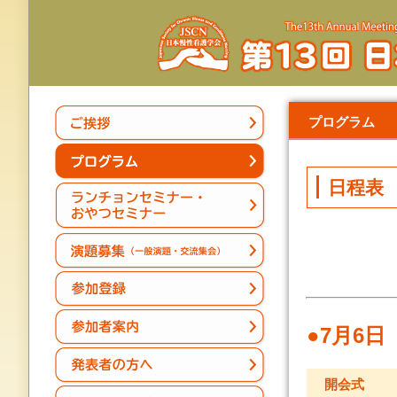
プログラム
日程表
●7月6日
開会式